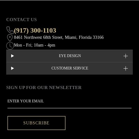
CONTACT US
(917) 300-1103
8461 Northwest 68th Street, Miami, Florida 33166
Mon - Fri; 10am - 4pm
EYE DESIGN
CUSTOMER SERVICE
SIGN UP FOR OUR NEWSLETTER
This site is protected by hCaptcha and the hCaptcha
Privacy Policy
EMAIL
SUBSCRIBE